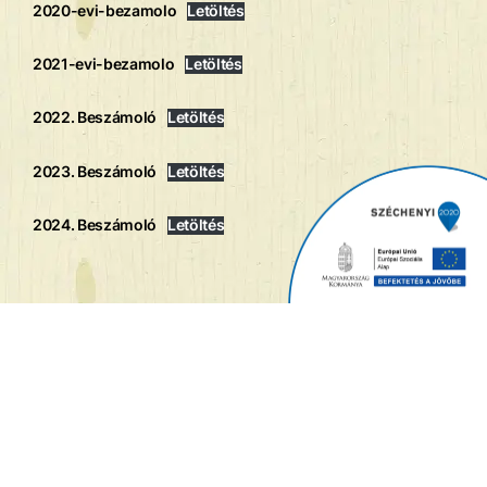
2020-evi-bezamolo
Letöltés
2021-evi-bezamolo
Letöltés
2022. Beszámoló
Letöltés
2023. Beszámoló
Letöltés
2024. Beszámoló
Letöltés
© www.kacsalab.hu – Minden jog fenntartva
Az Aprónép Közhasznú Egyesület a 2025. évi adó 1%-át a